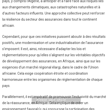
pays, y compris l’Algérie, à anticiper et à faire face aux risques liés
aux changements climatiques, aux catastrophes naturelles et à
d’autres facteurs influents. Une approche collective peut renforcer
la résilience du secteur des assurances dans tout le continent
africain.
Cependant, pour que ces initiatives puissent aboutir à des résultats
positifs, une modernisation et une industrialisation de l’assurance
s’imposent. Il est, ainsi, nécessaire d’adapter les lois et
réglementations pour qu’elles s’alignent sur les véritables objectifs
de développement des assurances, en Afrique, ainsi que sur les
exigences d’un marché régional élargi, dans le cadre de l’Union
africaine. Cela exige coopération étroite et coordination
harmonieuse entre les organismes de réglementation de chaque
pays.
Parallèlement, il est impératif de promouvoir l’inclusivité du marché
Please wait while
de la réassurance, en Afrique. Cela implique de créer un
flipbook is loading.
For more related info,
environnement favorable qui encourage la participation des
FAQs and issues please