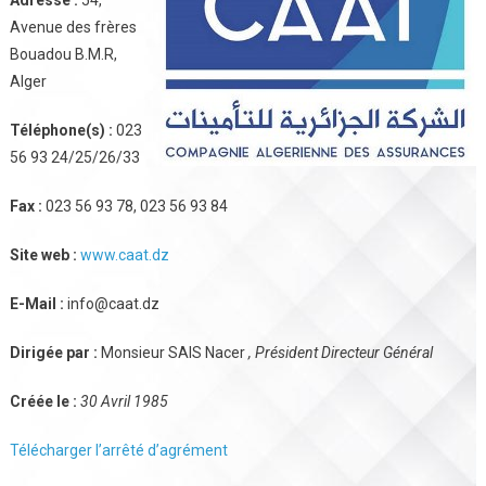
Adresse :
54,
Avenue des frères
Bouadou B.M.R,
Alger
Téléphone(s) :
023
56 93 24/25/26/33
Fax :
023 56 93 78, 023 56 93 84
Site web :
www.caat.dz
E-Mail :
info@caat.dz
Dirigée par :
Monsieur SAIS Nacer
, Président Directeur Général
Créée le :
30 Avril 1985
Télécharger l’arrêté d’agrément