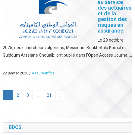
au service
des actuaires
et de la
gestion des
risques en
assurance
Le 29 octobre
2025, deux chercheurs algériens, Messieurs Boukhetala Kamal et
Guidoum Arselane Chouaib, ont publié dans l’Open Access Journal ...
22 janvier 2026
/
Assure-Infos
1
2
3
…
21
›
BDCS