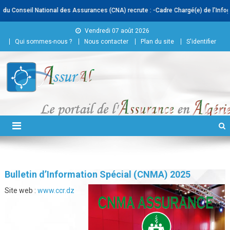
onseil National des Assurances (CNA) recrute : -Cadre Chargé(e) de l’Infograph
Skip to content
Vendredi 07 août 2026
Qui sommes-nous ?
Nous contacter
Plan du site
S'identifier
Conseil National des
Assurances
Bulletin d’Information Spécial (CNMA) 2025
Site web :
www.ccr.dz