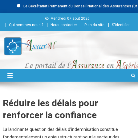
Le Secrétariat Permanent du Conseil National des Assurances (CNA) r
Skip to content
Vendredi 07 août 2026
Qui sommes-nous ?
Nous contacter
Plan du site
S'identifier
Conseil National des
Assurances
Réduire les délais pour
renforcer la confiance
La lancinante question des délais d’indemnisation constitue
fondamentalement un enjeu structurant pour le secteur des