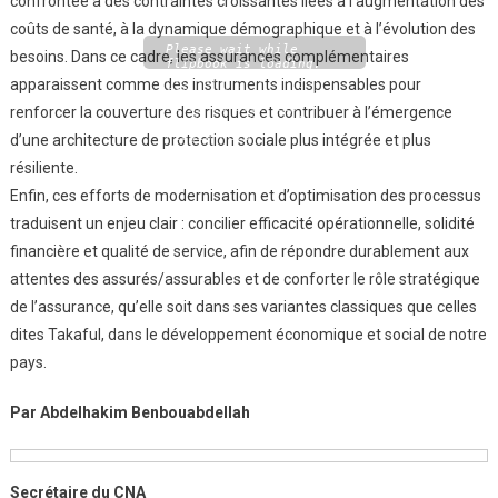
confrontée à des contraintes croissantes liées à l’augmentation des
coûts de santé, à la dynamique démographique et à l’évolution des
Please wait while
besoins. Dans ce cadre, les assurances complémentaires
flipbook is loading.
For more related info,
apparaissent comme des instruments indispensables pour
FAQs and issues please
refer to
DearFlip
renforcer la couverture des risques et contribuer à l’émergence
WordPress Flipbook
Plugin Help
d’une architecture de protection sociale plus intégrée et plus
documentation.
résiliente.
Enfin, ces efforts de modernisation et d’optimisation des processus
traduisent un enjeu clair : concilier efficacité opérationnelle, solidité
financière et qualité de service, afin de répondre durablement aux
attentes des assurés/assurables et de conforter le rôle stratégique
de l’assurance, qu’elle soit dans ses variantes classiques que celles
dites Takaful, dans le développement économique et social de notre
pays.
Par Abdelhakim Benbouabdellah
Secrétaire du CNA