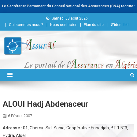
e Secrétariat Permanent du Conseil National des Assurances (CNA) recrute : -Ca
Skip to content
Samedi 08 août 2026
Qui sommes-nous ?
Nous contacter
Plan du site
S'identifier
Conseil National des
Assurances
ALOUI Hadj Abdenaceur
6 Février 2007
Adresse :
01, Chemin Sidi Yahia, Coopérative Ennadjah, BT 1 N°3,
Hydra, Alger.