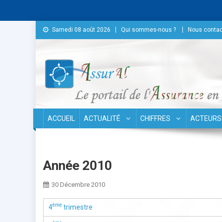
Skip to content
Samedi 08 août 2026
Qui sommes-nous ?
Nous contac
Conseil National des As
ACCUEIL
ACTUALITÉ
CHIFFRES
ACTEURS
Année 2010
30 Décembre 2010
ème
4
trimestre