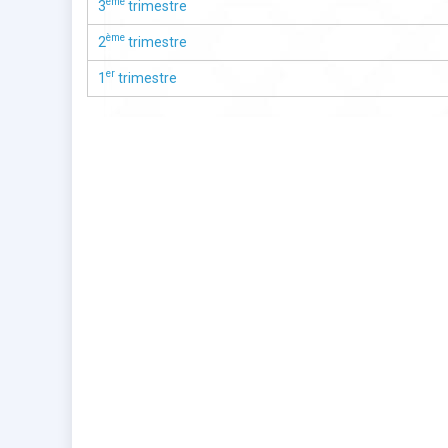
ème
3
trimestre
ème
2
trimestre
er
1
trimestre