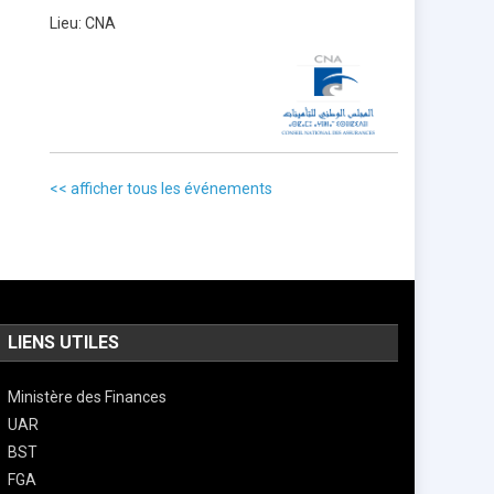
Lieu:
CNA
<< afficher tous les événements
LIENS UTILES
Ministère des Finances
UAR
BST
FGA