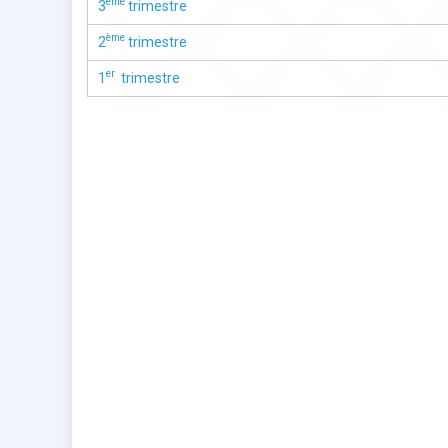
ème
3
trimestre
ème
2
trimestre
er
1
trimestre