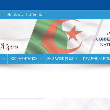
r
Plan du site
S'identifier
surances
DOCUMENTATION
EN SAVOIR PLUS
REVUE/BULLETI