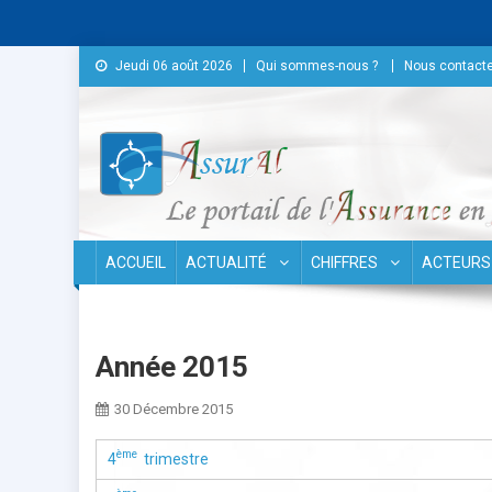
Skip to content
Jeudi 06 août 2026
Qui sommes-nous ?
Nous contacte
Conseil National des As
ACCUEIL
ACTUALITÉ
CHIFFRES
ACTEURS
Année 2015
30 Décembre 2015
ème
4
trimestre