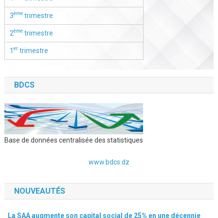
ème
3
trimestre
ème
2
trimestre
er
1
trimestre
BDCS
Base de données centralisée des statistiques
www.bdcs.dz
NOUVEAUTÉS
La SAA augmente son capital social de 25% en une décennie