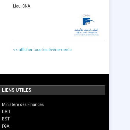
Lieu:
CNA
<< afficher tous les événements
LIENS UTILES
Ministère des Finances
UAR
BST
FGA