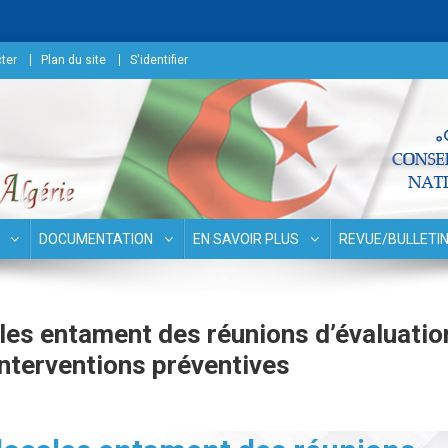
ter
Plan du site
S'identifier
surances
DOCUMENTATION
EN SAVOIR PLUS
REVUE/BULLETI
ales entament des réunions d’évaluatio
interventions préventives