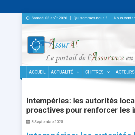
Skip to content
Samedi 08 août 2026
Qui sommes-nous ?
Nous contac
Conseil National des As
ACCUEIL
ACTUALITÉ
CHIFFRES
ACTEURS
Intempéries: les autorités loc
proactives pour renforcer les 
8 Septembre 2025