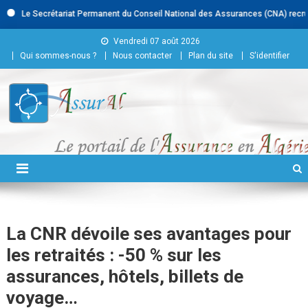
Le Secrétariat Permanent du Conseil National des Assurances (CNA) recrute :
Skip to content
Vendredi 07 août 2026
Qui sommes-nous ?
Nous contacter
Plan du site
S'identifier
Conseil National des
Assurances
La CNR dévoile ses avantages pour
les retraités : -50 % sur les
assurances, hôtels, billets de
voyage…