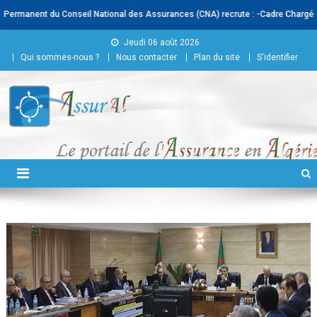
rmanent du Conseil National des Assurances (CNA) recrute : -Cadre Chargé(e) de
Skip to content
Jeudi 06 août 2026
Qui sommes-nous ?
Nous contacter
Plan du site
S'identifier
Conseil National des
Assurances