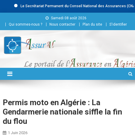
Le Secrétariat Permanent du Conseil National des Assurances (CNA) rec
Skip to content
Samedi 08 août 2026
Qui sommes-nous ?
Nous contacter
Plan du site
S'identifier
Conseil National des
Assurances
Permis moto en Algérie : La
Gendarmerie nationale siffle la fin
du flou
1 Juin 2026