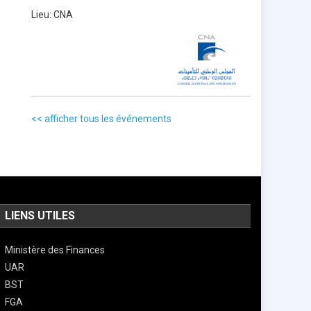
Lieu:
CNA
<< afficher tous les événements
LIENS UTILES
Ministère des Finances
UAR
BST
FGA