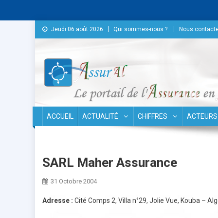
Skip to content
Jeudi 06 août 2026
Qui sommes-nous ?
Nous contacte
Conseil National des As
ACCUEIL
ACTUALITÉ
CHIFFRES
ACTEURS
SARL Maher Assurance
31 Octobre 2004
Adresse :
Cité Comps 2, Villa n°29, Jolie Vue, Kouba – Alg