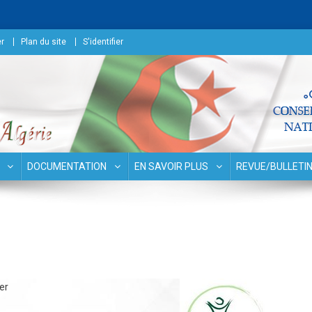
r
Plan du site
S'identifier
surances
DOCUMENTATION
EN SAVOIR PLUS
REVUE/BULLETI
er