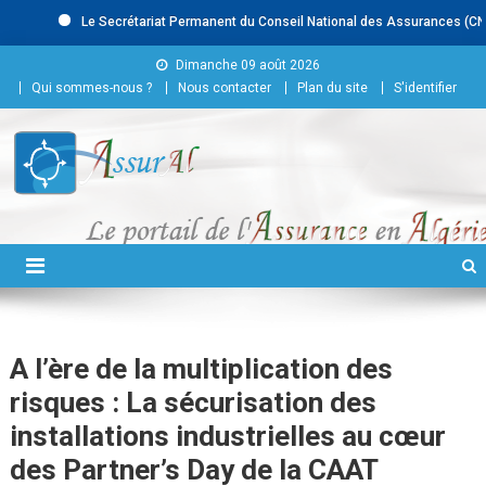
Le Secrétariat Permanent du Conseil National des Assurances (CNA) r
Skip to content
Dimanche 09 août 2026
Qui sommes-nous ?
Nous contacter
Plan du site
S'identifier
Conseil National des
Assurances
A l’ère de la multiplication des
risques : La sécurisation des
installations industrielles au cœur
des Partner’s Day de la CAAT